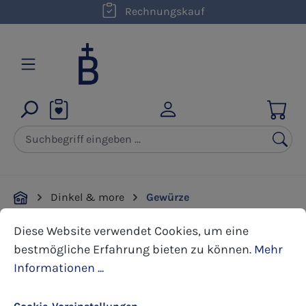
kostenloser Versand innerhalb D ab 50,00 €
Rechnungskauf
Zum Hauptinhalt springen
Dinkel & more
Gewürze
Cookie-Voreinstellungen
Diese Website verwendet Cookies, um eine bestmöglic
Diese Website verwendet Cookies, um eine
Bildergalerie überspringen
bestmögliche Erfahrung bieten zu können.
Mehr
Informationen ...