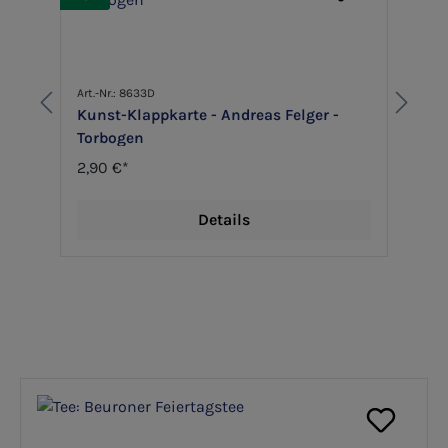
Art.-Nr.: 8633D
Ar
Kunst-Klappkarte - Andreas Felger -
K
Torbogen
S
2,90 €*
2
Details