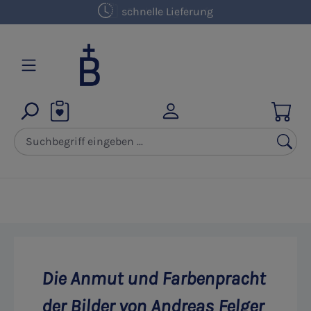
schnelle Lieferung
Rechnungskauf
Zum Hauptinhalt springen
Die Anmut und Farbenpracht
der Bilder von Andreas Felger