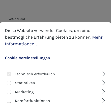
Art.-Nr.: 503
Tee: Beuroner Feiertagstee
Cookie-Voreinstellungen
Diese Website verwendet Cookies, um eine bestmöglic
Diese Website verwendet Cookies, um eine
bestmögliche Erfahrung bieten zu können.
Mehr
Inhalt:
0.1 kg
(70,00 €* / 1 kg)
7,00 €*
Informationen ...
Details
Cookie-Voreinstellungen
Technisch erforderlich
Statistiken
Marketing
Komfortfunktionen
Art.-Nr.: 23015
Creme: Ringelblumen-Creme, 50 g Tube