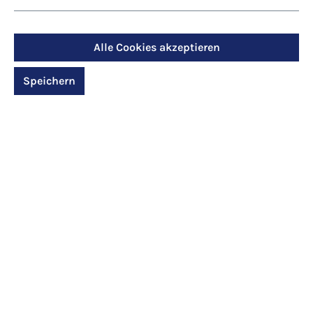
6,30 €*
Alle Cookies akzeptieren
Details
Speichern
Tipp
Art.-Nr.: 23010
Creme: Lavendel-Creme
12,50 €*
Details