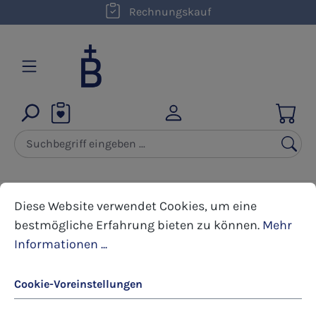
kostenloser Versand innerhalb D ab 50,00 €
Rechnungskauf
Zum Hauptinhalt springen
Cookie-Voreinstellungen
Diese Website verwendet Cookies, um eine bestmöglic
Diese Website verwendet Cookies, um eine
bestmögliche Erfahrung bieten zu können.
Mehr
Produkte filtern
Informationen ...
Cookie-Voreinstellungen