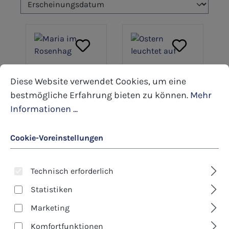
Cookie-Voreinstellungen
Diese Website verwendet Cookies, um eine bestmöglic
Diese Website verwendet Cookies, um eine
bestmögliche Erfahrung bieten zu können.
Mehr
Art.-Nr.: 1953D
Art.-Nr.: 2335D
Informationen ...
Maria im
Ostern leuchtet
Rosenhag
auf
12,00 €*
12,00 €*
Cookie-Voreinstellungen
Details
Details
Technisch erforderlich
Statistiken
Marketing
Komfortfunktionen