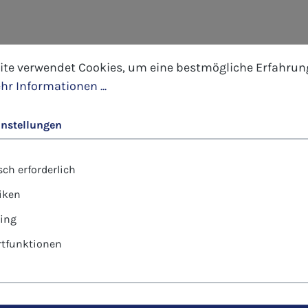
tellungen
 verwendet Cookies, um eine bestmögliche Erfahrung 
ite verwendet Cookies, um eine bestmögliche Erfahrun
hr Informationen ...
instellungen
ch erforderlich
tiken
ing
tfunktionen