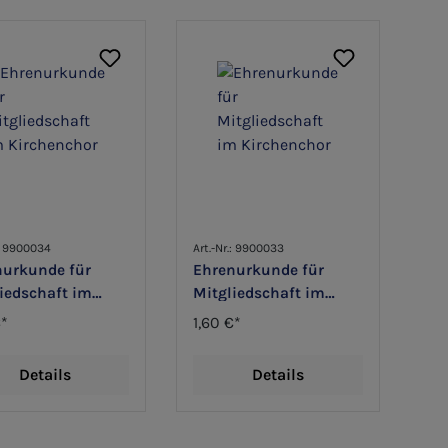
.: 9900034
Art.-Nr.: 9900033
nurkunde für
Ehrenurkunde für
iedschaft im
Mitgliedschaft im
henchor
Kirchenchor
€*
1,60 €*
Details
Details