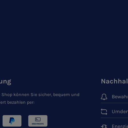
ung
Nachhal
 Shop können Sie sicher, bequem und
Bewahr
ert bezahlen per:
Umden
Energi