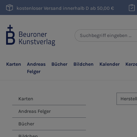
m Hauptinhalt springen
Zur Suche springen
Zur Hauptnavigation springen
kostenloser Versand innerhalb D ab 50,00 €
Karten
Andreas
Bücher
Bildchen
Kalender
Kerz
Felger
Karten
Herstel
Andreas Felger
Bücher
Bildchen