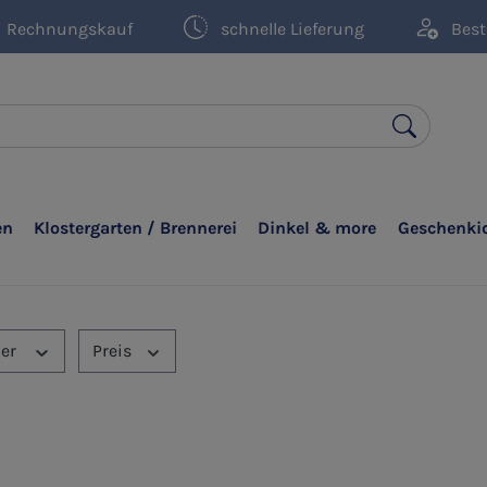
Rechnungskauf
schnelle Lieferung
Best
en
Klostergarten / Brennerei
Dinkel & more
Geschenki
ler
Preis