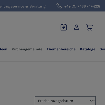
ellungsservice & Beratung
+49 (0) 7466 / 17-228
deen
Kirchengemeinde
Themenbereiche
Kataloge
So