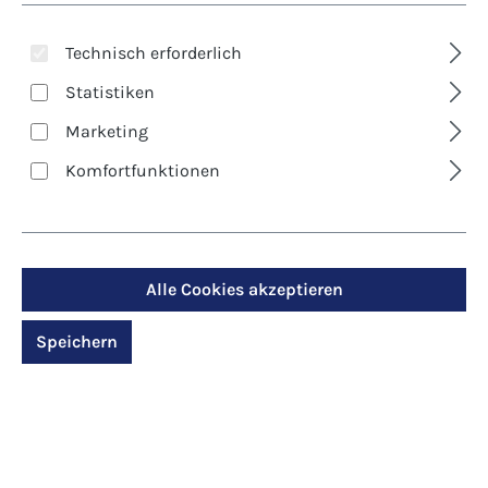
Technisch erforderlich
Neu
Neu
Statistiken
Marketing
Art.-Nr.: 9008606
Art.-Nr.: 9038606
Komfortfunktionen
Kerze - Licht in
Glaslicht - "Licht in
Bethlehems Stall
Bethlehems Stall"
14,95 €*
5,60 €*
Alle Cookies akzeptieren
Details
Details
Speichern
Neu
Neu