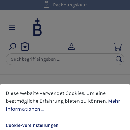
kostenloser Versand innerhalb D ab 50,00 €
Rechnungskauf
Zum Hauptinhalt springen
Cookie-Voreinstellungen
Diese Website verwendet Cookies, um eine bestmöglic
Diese Website verwendet Cookies, um eine
Produkte filtern
bestmögliche Erfahrung bieten zu können.
Mehr
Informationen ...
Cookie-Voreinstellungen