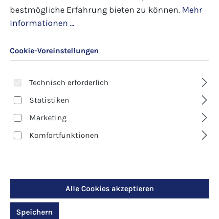
bestmögliche Erfahrung bieten zu können.
Mehr
Informationen ...
Cookie-Voreinstellungen
Art.-Nr.: 960009
Art.-Nr.: 960010
Technisch erforderlich
Seife "Martin"
Seife "Hildegard"
Statistiken
6,50 €*
6,50 €*
Marketing
Details
Details
Komfortfunktionen
Alle Cookies akzeptieren
Speichern