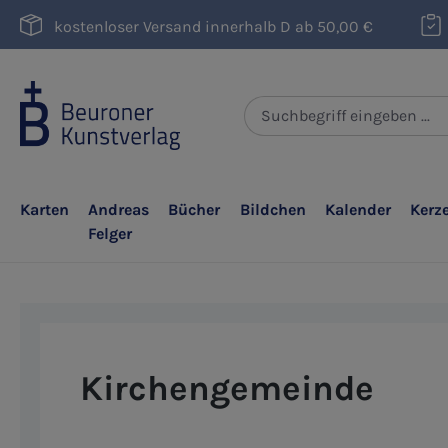
m Hauptinhalt springen
Zur Suche springen
Zur Hauptnavigation springen
kostenloser Versand innerhalb D ab 50,00 €
Karten
Andreas
Bücher
Bildchen
Kalender
Kerz
Felger
Kirchengemeinde