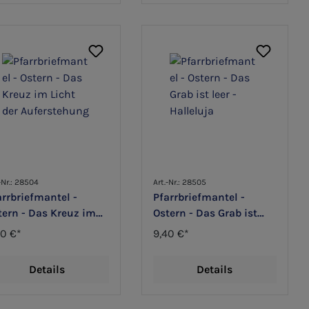
-Nr.: 28504
Art.-Nr.: 28505
arrbriefmantel -
Pfarrbriefmantel -
tern - Das Kreuz im
Ostern - Das Grab ist
cht der Auferstehung
leer - Halleluja
40 €*
9,40 €*
Details
Details