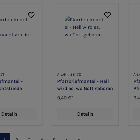
471
Art.-Nr.: 28472
Art.
efmantel -
Pfarrbriefmantel - Hell
Pf
htsfriede
wird es, wo Gott geboren
Pf
erf
9,40 €*
9,
Details
Details
Seite
Seite
Seite
Seite
Seite
1
2
3
4
5