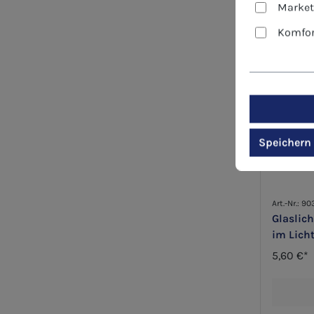
Market
Komfor
Speichern
Art.-Nr.: 9
Glaslich
im Licht
5,60 €*