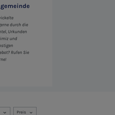
engemeinde
ickelte
gerne durch die
ntel, Urkunden
rimiz und
nstigen
ebot? Rufen Sie
rne!
Preis