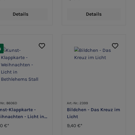
Details
Details
u
-Nr.: 8606D
Art.-Nr.: 2399
nst-Klappkarte -
Bildchen - Das Kreuz im
ihnachten - Licht in
Licht
thlehems Stall
90 €*
9,40 €*