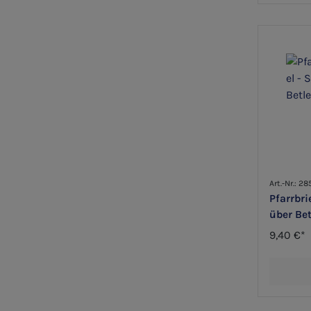
Art.-Nr.: 2
Pfarrbri
über Be
9,40 €*