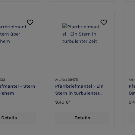
8533
Art.-Nr.: 28475
Art.
efmantel - Stern
Pfarrbriefmantel - Ein
Pf
tlehem
Stern in turbulenter
Os
Zeit
Li
9,40 €*
9,
Details
Details