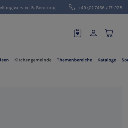
ellungsservice & Beratung
+49 (0) 7466 / 17-228
deen
Kirchengemeinde
Themenbereiche
Kataloge
So