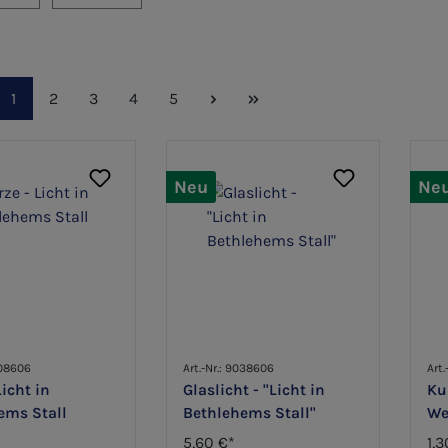
Seite
Seite
Seite
Seite
Seite
1
2
3
4
5
Neu
Ne
008606
Art.-Nr.: 9038606
Art.
Licht in
Glaslicht - "Licht in
Ku
ems Stall
Bethlehems Stall"
We
Be
5,60 €*
1,3