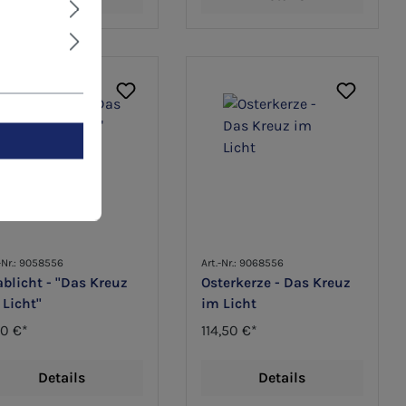
-Nr.: 9058556
Art.-Nr.: 9068556
ablicht - "Das Kreuz
Osterkerze - Das Kreuz
 Licht"
im Licht
60 €*
114,50 €*
Details
Details