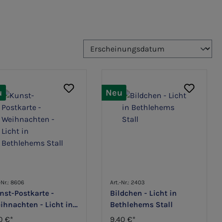
u
Neu
-Nr.: 8606
Art.-Nr.: 2403
nst-Postkarte -
Bildchen - Licht in
ihnachten - Licht in
Bethlehems Stall
thlehems Stall
0 €*
9,40 €*