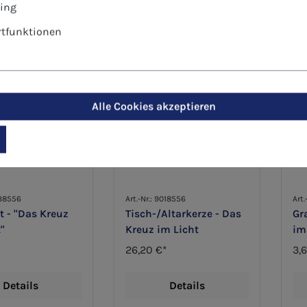
ing
tfunktionen
Alle Cookies akzeptieren
038556
Art.-Nr.: 9018556
Art.
t - "Das Kreuz
Tisch-/Altarkerze - Das
Gr
"
Kreuz im Licht
im
26,20 €*
3,
Details
Details