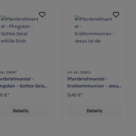
-Nr.: 28447
Art.-Nr.: 26855
arrbriefmantel -
Pfarrbriefmantel -
ingsten - Gottes Geist
Erstkommunion - Jesus
ülle Dich
ist da
40 €*
9,40 €*
Details
Details