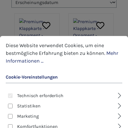
Cookie-Voreinstellungen
Diese Website verwendet Cookies, um eine bestmöglic
Diese Website verwendet Cookies, um eine
bestmögliche Erfahrung bieten zu können.
Mehr
Art.-Nr.: 5-8529
Art.-Nr.: 5-8502
Informationen ...
Premium-
Premium-
Klappkarte -
Klappkarte -
Ornament -
Ornament -
3,80 €*
3,80 €*
Cookie-Voreinstellungen
Lebensfreude
Blütenzauber
Details
Details
Technisch erforderlich
Statistiken
Marketing
Komfortfunktionen