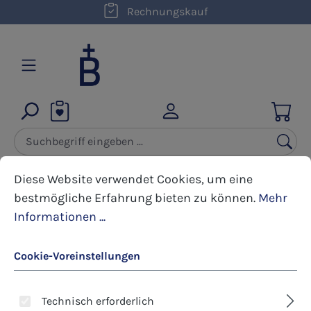
kostenloser Versand innerhalb D ab 50,00 €
Rechnungskauf
Zum Hauptinhalt springen
Cookie-Voreinstellungen
Diese Website verwendet Cookies, um eine bestmöglic
Diese Website verwendet Cookies, um eine
bestmögliche Erfahrung bieten zu können.
Mehr
Informationen ...
Produkte filtern
Cookie-Voreinstellungen
Technisch erforderlich