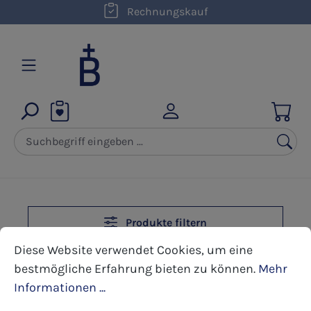
kostenloser Versand innerhalb D ab 50,00 €
Rechnungskauf
Zum Hauptinhalt springen
Produkte filtern
Cookie-Voreinstellungen
Diese Website verwendet Cookies, um eine bestmöglic
Diese Website verwendet Cookies, um eine
bestmögliche Erfahrung bieten zu können.
Mehr
Informationen ...