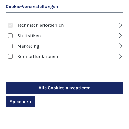
Cookie-Voreinstellungen
Technisch erforderlich
Statistiken
Art.-Nr.: 10186
Art.-Nr.: 10128
Marketing
Erzabtei Beuron
Die Klosterinsel
Reichenau im
Komfortfunktionen
Bodensee
5,00 €*
6,00 €*
Details
Details
Alle Cookies akzeptieren
Speichern