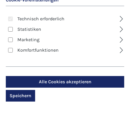
Technisch erforderlich
Statistiken
Marketing
Komfortfunktionen
Art. Nr.:
20398
Beuroner
Alle Cookies akzeptieren
Kunstkalender 2027 -
Speichern
Goldene Gegenwart
Regulärer Preis:
26,95 €