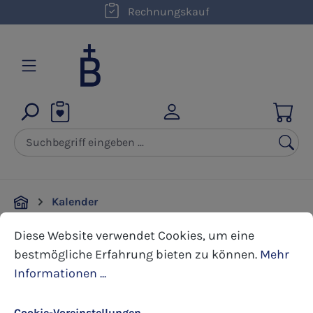
kostenloser Versand innerhalb D ab 50,00 €
Rechnungskauf
Zum Hauptinhalt springen
Kalender
Cookie-Voreinstellungen
Diese Website verwendet Cookies, um eine bestmöglic
Diese Website verwendet Cookies, um eine
Bildergalerie überspringen
bestmögliche Erfahrung bieten zu können.
Mehr
Informationen ...
Cookie-Voreinstellungen