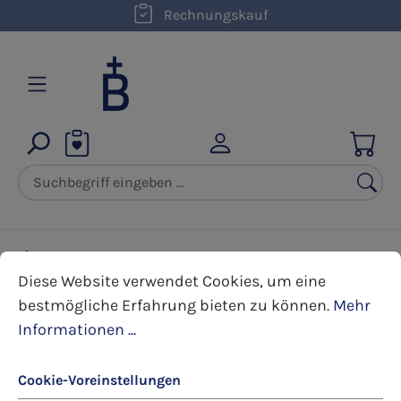
kostenloser Versand innerhalb D ab 50,00 €
Rechnungskauf
Zum Hauptinhalt springen
Bildchen
Bildchen 2-seitig
Spiritualität
Cookie-Voreinstellungen
Diese Website verwendet Cookies, um eine bestmöglic
Diese Website verwendet Cookies, um eine
bestmögliche Erfahrung bieten zu können.
Mehr
Bildergalerie überspringen
Informationen ...
Cookie-Voreinstellungen