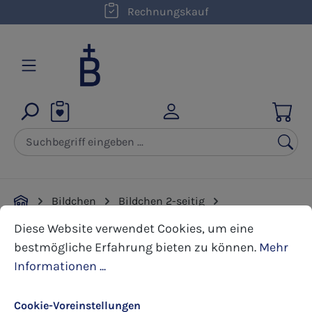
kostenloser Versand innerhalb D ab 50,00 €
Rechnungskauf
Zum Hauptinhalt springen
Bildchen
Bildchen 2-seitig
Cookie-Voreinstellungen
Diese Website verwendet Cookies, um eine bestmöglic
Erstkommunion
Diese Website verwendet Cookies, um eine
bestmögliche Erfahrung bieten zu können.
Mehr
Bildergalerie überspringen
Informationen ...
Cookie-Voreinstellungen