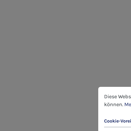
Cookie-Voreins
Diese Website
Diese Webs
können.
Me
Cookie-Vore