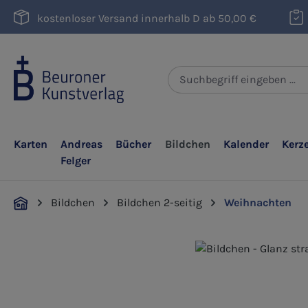
m Hauptinhalt springen
Zur Suche springen
Zur Hauptnavigation springen
kostenloser Versand innerhalb D ab 50,00 €
Karten
Andreas
Bücher
Bildchen
Kalender
Kerz
Felger
Bildchen
Bildchen 2-seitig
Weihnachten
Bildergalerie überspringen