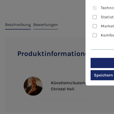
Technis
Statis
Beschreibung
Bewertungen
Market
Komfor
Produktinformationen "Bildch
Speichern
KünstlerIn/AutorIn
Christel Holl