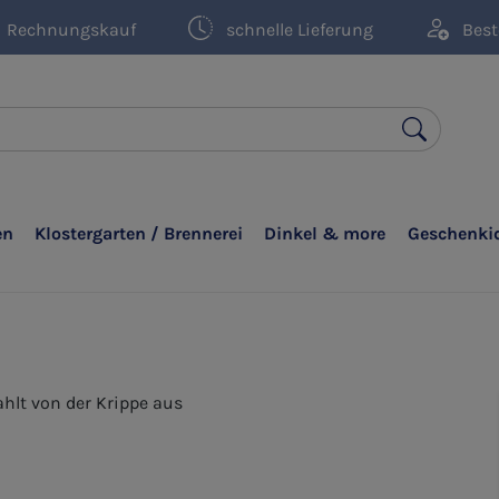
Rechnungskauf
schnelle Lieferung
Best
en
Klostergarten / Brennerei
Dinkel & more
Geschenki