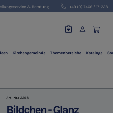
ellungsservice & Beratung
+49 (0) 7466 / 17-228
deen
Kirchengemeinde
Themenbereiche
Kataloge
So
Art. Nr.:
2298
Bildchen - Glanz