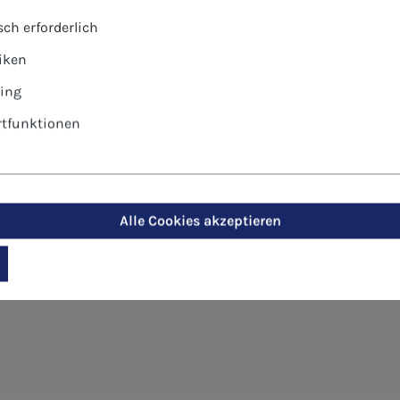
ch erforderlich
tiken
ing
tfunktionen
en - Glanz strahlt von der Krippe
Alle Cookies akzeptieren