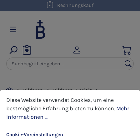
kostenloser Versand innerhalb D ab 50,00 €
Rechnungskauf
Zum Hauptinhalt springen
Bildchen
Bildchen 2-seitig
Cookie-Voreinstellungen
Diese Website verwendet Cookies, um eine bestmöglic
Erstkommunion
Diese Website verwendet Cookies, um eine
bestmögliche Erfahrung bieten zu können.
Mehr
Informationen ...
Bildergalerie überspringen
Cookie-Voreinstellungen