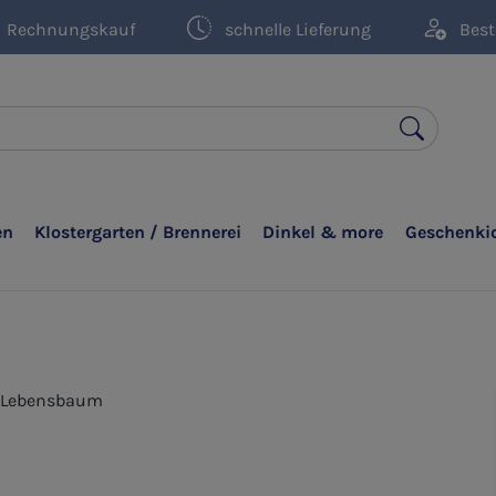
Rechnungskauf
schnelle Lieferung
Best
en
Klostergarten / Brennerei
Dinkel & more
Geschenki