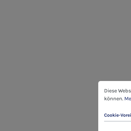
Cookie-Voreins
Diese Website
Diese Webs
können.
Me
Cookie-Vore