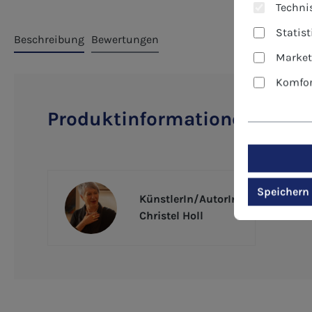
Technis
Statis
Beschreibung
Bewertungen
Market
Komfor
Produktinformationen "Bild
Speichern
KünstlerIn/AutorIn
Christel Holl