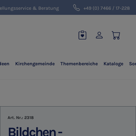
ellungsservice & Beratung
+49 (0) 7466 / 17-228
deen
Kirchengemeinde
Themenbereiche
Kataloge
So
Art. Nr.:
2318
Bildchen -