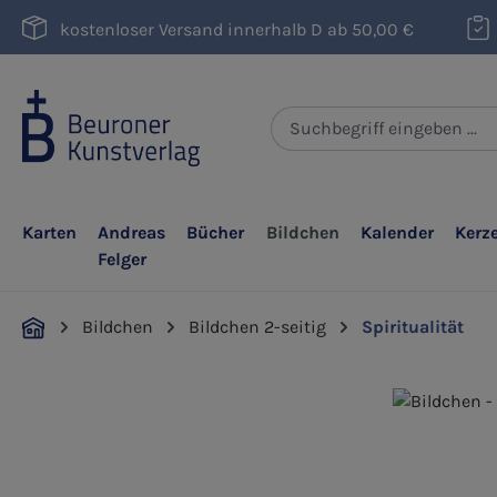
m Hauptinhalt springen
Zur Suche springen
Zur Hauptnavigation springen
kostenloser Versand innerhalb D ab 50,00 €
Karten
Andreas
Bücher
Bildchen
Kalender
Kerz
Felger
Bildchen
Bildchen 2-seitig
Spiritualität
Bildergalerie überspringen