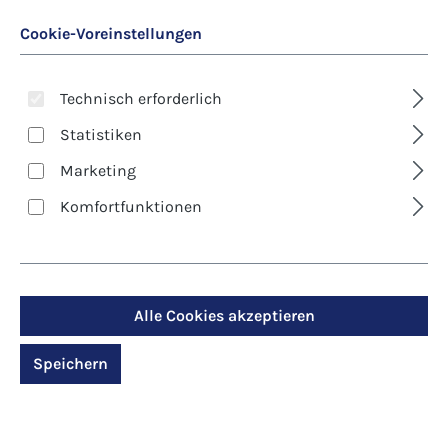
Cookie-Voreinstellungen
Technisch erforderlich
Statistiken
Marketing
Art. Nr.:
2286
Bildchen - Sei unser
Komfortfunktionen
Gast, Herr
Regulärer Preis:
9,40 €
Alle Cookies akzeptieren
Inhalt:
100 Stück
Speichern
Preise inkl. MwSt. zzgl. Versandkosten
Produktdetails anzeigen