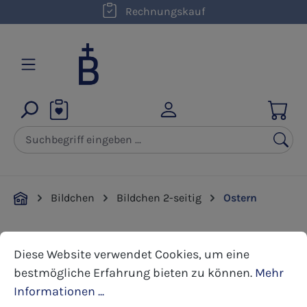
kostenloser Versand innerhalb D ab 50,00 €
Rechnungskauf
Zum Hauptinhalt springen
Bildchen
Bildchen 2-seitig
Ostern
Cookie-Voreinstellungen
Diese Website verwendet Cookies, um eine bestmöglic
Bildergalerie überspringen
Diese Website verwendet Cookies, um eine
bestmögliche Erfahrung bieten zu können.
Mehr
Informationen ...