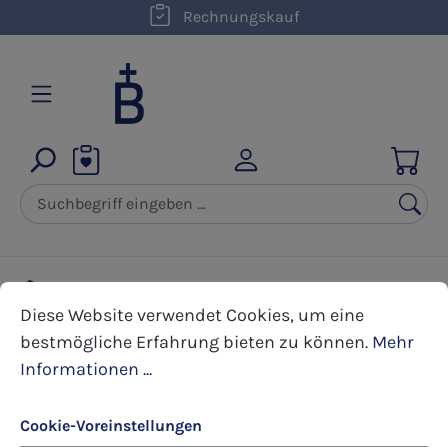
kostenloser Versand innerhalb D ab 50,00 €
Rechnungskauf
Zum Hauptinhalt springen
Bildchen
Bildchen 2-seitig
Weihnachten
Cookie-Voreinstellungen
Diese Website verwendet Cookies, um eine bestmöglic
Diese Website verwendet Cookies, um eine
bestmögliche Erfahrung bieten zu können.
Mehr
Bildergalerie überspringen
Informationen ...
Cookie-Voreinstellungen