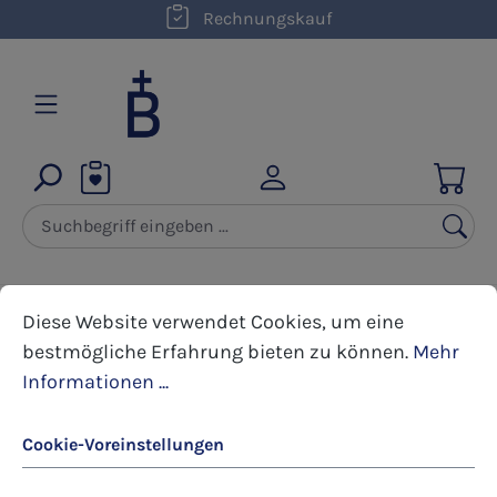
kostenloser Versand innerhalb D ab 50,00 €
Rechnungskauf
Zum Hauptinhalt springen
Cookie-Voreinstellungen
Diese Website verwendet Cookies, um eine bestmöglic
Diese Website verwendet Cookies, um eine
Bücher
erLESENes
bestmögliche Erfahrung bieten zu können.
Mehr
Informationen ...
Bildergalerie überspringen
Cookie-Voreinstellungen