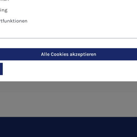
urm. Eine kleine allgemeine Glockenkunde und eine Wür
ing
tfunktionen
en Ausführungen.
Alle Cookies akzeptieren