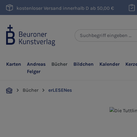
m Hauptinhalt springen
Zur Suche springen
Zur Hauptnavigation springen
kostenloser Versand innerhalb D ab 50,00 €
Karten
Andreas
Bücher
Bildchen
Kalender
Kerz
Felger
Bücher
erLESENes
Bildergalerie überspringen