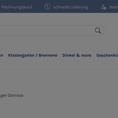
Rechnungskauf
schnelle Lieferung
Best
en
Klostergarten / Brennerei
Dinkel & more
Geschenki