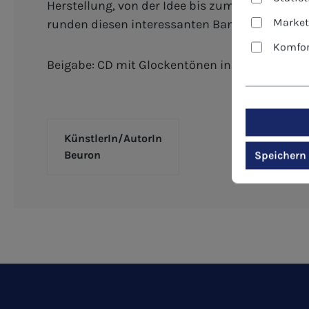
Herstellung, von der Idee bis zum Aufzug im T
Market
runden diesen interessanten Band ab.
Komfor
Beigabe: CD mit Glockentönen in verschieden
KünstlerIn/AutorIn
Beuron
Speichern