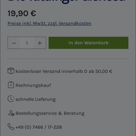
Regulärer Preis:
19,90 €
Preise inkl. MwSt. zzgl. Versandkosten
Produkt Anzahl: Gib den gewünschten W
In den Warenkorb
kostenloser Versand innerhalb D ab 50,00 €
Rechnungskauf
schnelle Lieferung
Bestellungsservice & Beratung
+49 (0) 7466 / 17-228