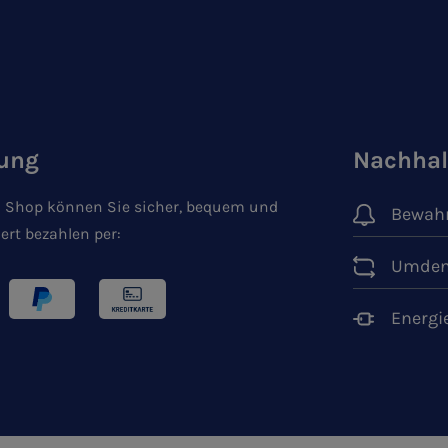
ung
Nachhal
 Shop können Sie sicher, bequem und
Bewahr
ert bezahlen per:
Umden
Energi