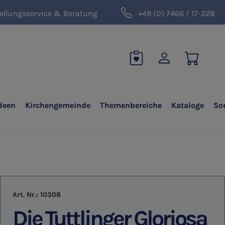
ellungsservice & Beratung
+49 (0) 7466 / 17-228
deen
Kirchengemeinde
Themenbereiche
Kataloge
So
Art. Nr.:
10308
Die Tuttlinger Gloriosa