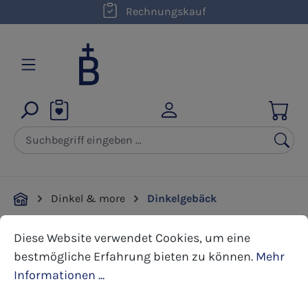
kostenloser Versand innerhalb D ab 50,00 €
Rechnungskauf
Zum Hauptinhalt springen
Dinkel & more
Dinkelgebäck
Cookie-Voreinstellungen
Diese Website verwendet Cookies, um eine bestmöglic
Diese Website verwendet Cookies, um eine
Bildergalerie überspringen
bestmögliche Erfahrung bieten zu können.
Mehr
Informationen ...