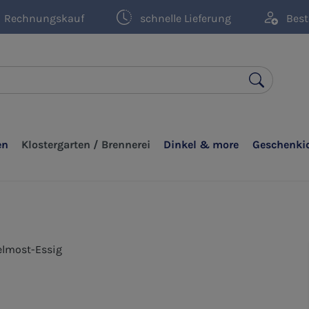
Rechnungskauf
schnelle Lieferung
Best
en
Klostergarten / Brennerei
Dinkel & more
Geschenki