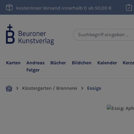
m Hauptinhalt springen
Zur Suche springen
Zur Hauptnavigation springen
kostenloser Versand innerhalb D ab 50,00 €
Karten
Andreas
Bücher
Bildchen
Kalender
Kerz
Felger
Klostergarten / Brennerei
Essige
Bildergalerie überspringen