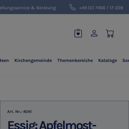
ellungsservice & Beratung
+49 (0) 7466 / 17-228
deen
Kirchengemeinde
Themenbereiche
Kataloge
So
Art. Nr.:
4041
Essig: Apfelmost-