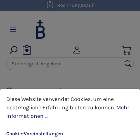
kostenloser Versand innerhalb D ab 50,00 €
Rechnungskauf
Zum Hauptinhalt springen
Kirchengemeinde
Cookie-Voreinstellungen
Diese Website verwendet Cookies, um eine bestmöglic
Bildchen zur Primiz und Priesterweihe
Diese Website verwendet Cookies, um eine
bestmögliche Erfahrung bieten zu können.
Mehr
Informationen ...
Bildergalerie überspringen
Cookie-Voreinstellungen