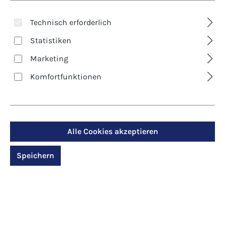
Technisch erforderlich
Statistiken
Marketing
Komfortfunktionen
Art. Nr.:
1977D
Feuer des Geistes
Alle Cookies akzeptieren
Regulärer Preis:
12,00 €
Speichern
Preise inkl. MwSt. zzgl. Versandkosten
Produktdetails anzeigen