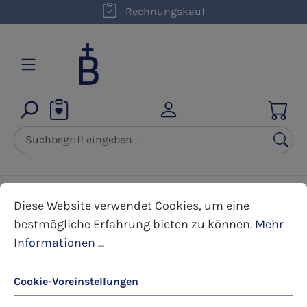
kostenloser Versand innerhalb D ab 50,00 €
Rechnungskauf
Zum Hauptinhalt springen
Cookie-Voreinstellungen
Diese Website verwendet Cookies, um eine bestmöglic
Bücher
Hildegard von Bingen
Diese Website verwendet Cookies, um eine
bestmögliche Erfahrung bieten zu können.
Mehr
Informationen ...
Bildergalerie überspringen
Cookie-Voreinstellungen