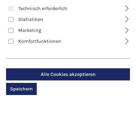
Technisch erforderlich
Statistiken
Marketing
Komfortfunktionen
Alle Cookies akzeptieren
Art. Nr.:
10249
Geschaut im
Speichern
lebendigen Licht
Regulärer Preis:
29,90 €
Preise inkl. MwSt. zzgl. Versandkosten