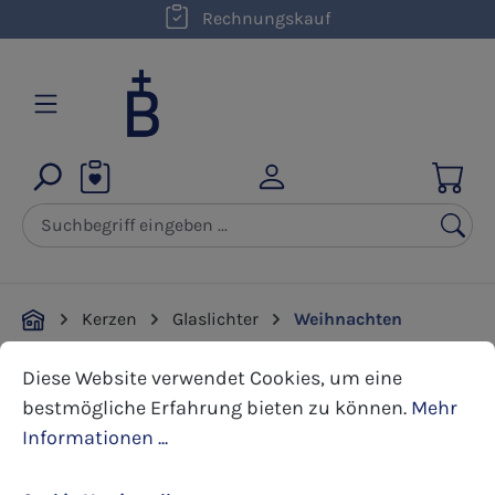
kostenloser Versand innerhalb D ab 50,00 €
Rechnungskauf
Zum Hauptinhalt springen
Kerzen
Glaslichter
Weihnachten
Cookie-Voreinstellungen
Diese Website verwendet Cookies, um eine bestmöglic
Diese Website verwendet Cookies, um eine
Bildergalerie überspringen
bestmögliche Erfahrung bieten zu können.
Mehr
Informationen ...