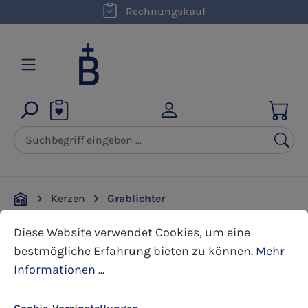
kostenloser Versand innerhalb D ab 50,00 €
Rechnungskauf
Zum Hauptinhalt springen
Kerzen
Grablichter
Cookie-Voreinstellungen
Diese Website verwendet Cookies, um eine bestmöglic
Diese Website verwendet Cookies, um eine
Bildergalerie überspringen
bestmögliche Erfahrung bieten zu können.
Mehr
Informationen ...