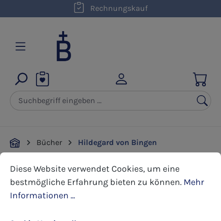
kostenloser Versand innerhalb D ab 50,00 €
Rechnungskauf
Zum Hauptinhalt springen
Bücher
Hildegard von Bingen
Cookie-Voreinstellungen
Diese Website verwendet Cookies, um eine bestmöglic
Diese Website verwendet Cookies, um eine
Bildergalerie überspringen
bestmögliche Erfahrung bieten zu können.
Mehr
Informationen ...