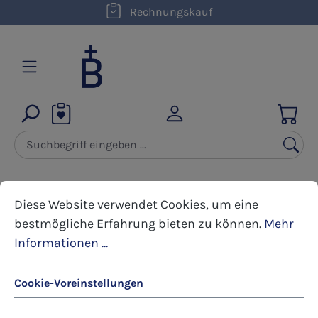
kostenloser Versand innerhalb D ab 50,00 €
Rechnungskauf
Zum Hauptinhalt springen
Cookie-Voreinstellungen
Diese Website verwendet Cookies, um eine bestmöglic
Diese Website verwendet Cookies, um eine
Geschenkideen
Christliche Geschenke
bestmögliche Erfahrung bieten zu können.
Mehr
Informationen ...
Bildergalerie überspringen
Cookie-Voreinstellungen