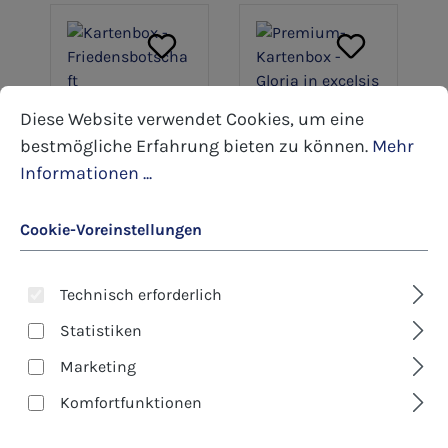
Cookie-Voreinstellungen
Diese Website verwendet Cookies, um eine bestmöglic
Diese Website verwendet Cookies, um eine
bestmögliche Erfahrung bieten zu können.
Mehr
Art.-Nr.: 639
Art.-Nr.: 637
Informationen ...
Kartenbox -
Premium-
Friedensbotscha
Kartenbox -
ft
Gloria in excelsis
14,00 €*
23,50 €*
Cookie-Voreinstellungen
deo
Details
Details
Technisch erforderlich
Statistiken
Marketing
Komfortfunktionen