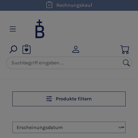
Rechnungskauf
Zum Hauptinhalt springen
Produkte filtern