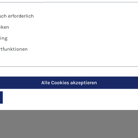
ch erforderlich
tiken
ing
tfunktionen
nbox - Bunte Blumen von Christel
lusive Briefhüllen.
Alle Cookies akzeptieren