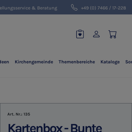
ellungsservice & Beratung
+49 (0) 7466 / 17-228
deen
Kirchengemeinde
Themenbereiche
Kataloge
So
Art. Nr.:
135
Kartenbox - Bunte