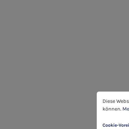
Cookie-Voreins
Diese Website
Diese Webs
können.
Me
Cookie-Vore