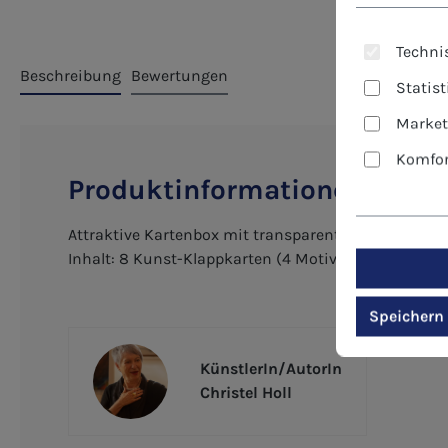
Technis
Beschreibung
Bewertungen
Statis
Market
Komfor
Produktinformationen "Karte
Attraktive Kartenbox mit transparentem Deckel.
Inhalt: 8 Kunst-Klappkarten (4 Motive a 2 Stück) ink
Speichern
KünstlerIn/AutorIn
Christel Holl