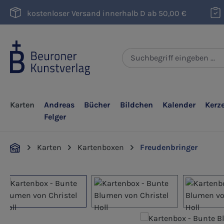
m Hauptinhalt springen
Zur Suche springen
Zur Hauptnavigation springen
kostenloser Versand innerhalb D ab 50,00 €
Karten
Andreas
Bücher
Bildchen
Kalender
Kerz
Felger
Karten
Kartenboxen
Freudenbringer
Bildergalerie überspringen