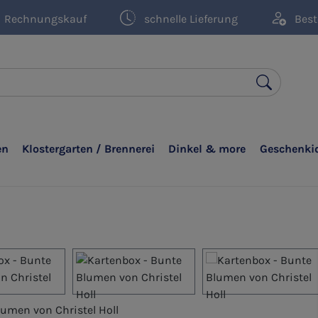
Rechnungskauf
schnelle Lieferung
Best
en
Klostergarten / Brennerei
Dinkel & more
Geschenki