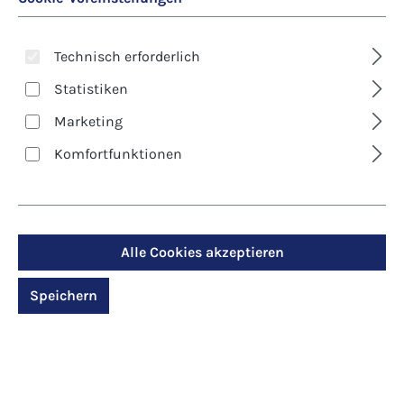
Technisch erforderlich
Statistiken
Marketing
Komfortfunktionen
Art. Nr.:
147
Alle Cookies akzeptieren
Kartenbox -
Zauberhafte
Speichern
Blumenwelt
Regulärer Preis:
14,00 €