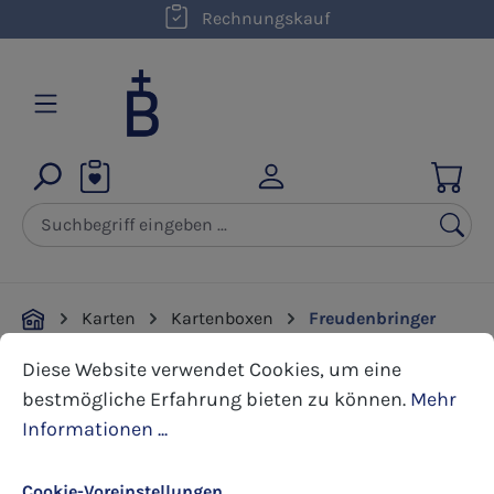
kostenloser Versand innerhalb D ab 50,00 €
Rechnungskauf
Zum Hauptinhalt springen
Karten
Kartenboxen
Freudenbringer
Cookie-Voreinstellungen
Diese Website verwendet Cookies, um eine bestmöglic
Diese Website verwendet Cookies, um eine
Bildergalerie überspringen
bestmögliche Erfahrung bieten zu können.
Mehr
Informationen ...
Cookie-Voreinstellungen