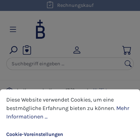
kostenloser Versand innerhalb D ab 50,00 €
Rechnungskauf
Zum Hauptinhalt springen
Kerzen
Kerzen 17/6 cm
Heilige
Cookie-Voreinstellungen
Diese Website verwendet Cookies, um eine bestmöglic
Diese Website verwendet Cookies, um eine
bestmögliche Erfahrung bieten zu können.
Mehr
Bildergalerie überspringen
Informationen ...
Cookie-Voreinstellungen