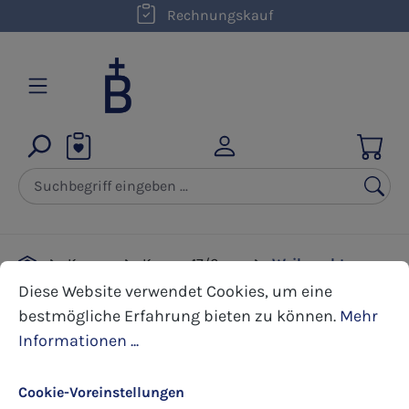
kostenloser Versand innerhalb D ab 50,00 €
Rechnungskauf
Zum Hauptinhalt springen
Kerzen
Kerzen 17/6 cm
Weihnachten
Cookie-Voreinstellungen
Diese Website verwendet Cookies, um eine bestmöglic
Diese Website verwendet Cookies, um eine
bestmögliche Erfahrung bieten zu können.
Mehr
Bildergalerie überspringen
Informationen ...
Cookie-Voreinstellungen