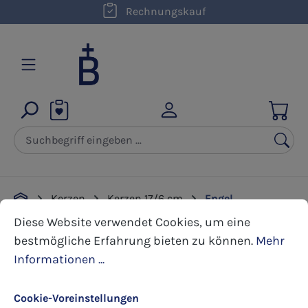
kostenloser Versand innerhalb D ab 50,00 €
Rechnungskauf
Zum Hauptinhalt springen
Kerzen
Kerzen 17/6 cm
Engel
Cookie-Voreinstellungen
Diese Website verwendet Cookies, um eine bestmöglic
Diese Website verwendet Cookies, um eine
bestmögliche Erfahrung bieten zu können.
Mehr
Bildergalerie überspringen
Informationen ...
Cookie-Voreinstellungen