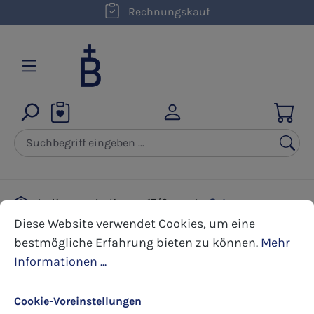
kostenloser Versand innerhalb D ab 50,00 €
Rechnungskauf
Zum Hauptinhalt springen
Kerzen
Kerzen 17/6 cm
Ostern
Cookie-Voreinstellungen
Diese Website verwendet Cookies, um eine bestmöglic
Diese Website verwendet Cookies, um eine
bestmögliche Erfahrung bieten zu können.
Mehr
Bildergalerie überspringen
Informationen ...
Cookie-Voreinstellungen