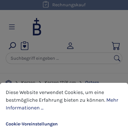
kostenloser Versand innerhalb D ab 50,00 €
Rechnungskauf
Zum Hauptinhalt springen
Kerzen
Kerzen 17/6 cm
Ostern
Cookie-Voreinstellungen
Diese Website verwendet Cookies, um eine bestmöglic
Diese Website verwendet Cookies, um eine
bestmögliche Erfahrung bieten zu können.
Mehr
Bildergalerie überspringen
Informationen ...
Cookie-Voreinstellungen