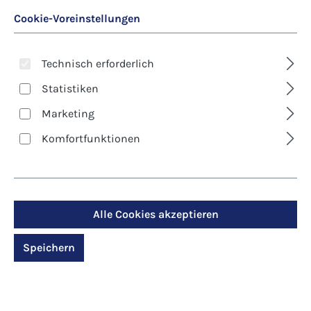
Cookie-Voreinstellungen
Technisch erforderlich
Statistiken
Marketing
Art. Nr.:
9007915
Komfortfunktionen
Kerze - Stark wie die
Liebe
Regulärer Preis:
Alle Cookies akzeptieren
14,95 €
Preise inkl. MwSt. zzgl. Versandkosten
Speichern
Produktdetails anzeigen