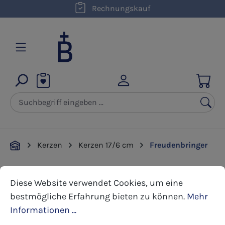
kostenloser Versand innerhalb D ab 50,00 €
Rechnungskauf
Zum Hauptinhalt springen
Kerzen
Kerzen 17/6 cm
Freudenbringer
Cookie-Voreinstellungen
Diese Website verwendet Cookies, um eine bestmöglic
Bildergalerie überspringen
Diese Website verwendet Cookies, um eine
bestmögliche Erfahrung bieten zu können.
Mehr
Informationen ...