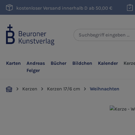
m Hauptinhalt springen
Zur Suche springen
Zur Hauptnavigation springen
kostenloser Versand innerhalb D ab 50,00 €
Karten
Andreas
Bücher
Bildchen
Kalender
Kerz
Felger
Kerzen
Kerzen 17/6 cm
Weihnachten
Bildergalerie überspringen