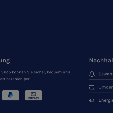
ung
Nachhal
 Shop können Sie sicher, bequem und
Bewahr
ert bezahlen per:
Umden
Energi