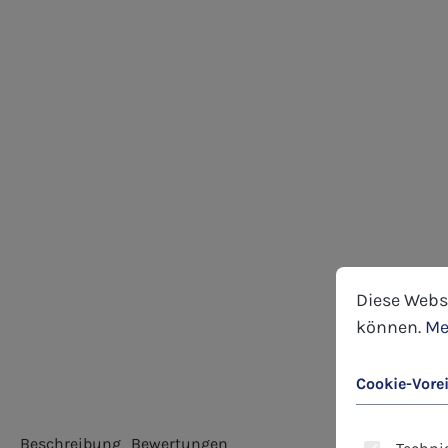
Cookie-Voreins
Diese Website
Diese Webs
können.
Me
Cookie-Vore
Beschreibung
Bewertungen
Technis