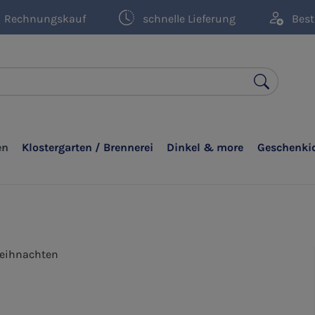
Rechnungskauf
schnelle Lieferung
Best
en
Klostergarten / Brennerei
Dinkel & more
Geschenki