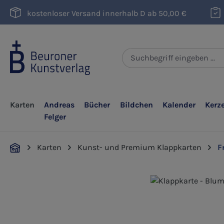
m Hauptinhalt springen
Zur Suche springen
Zur Hauptnavigation springen
kostenloser Versand innerhalb D ab 50,00 €
Karten
Andreas
Bücher
Bildchen
Kalender
Kerz
Felger
Karten
Kunst- und Premium Klappkarten
F
Bildergalerie überspringen