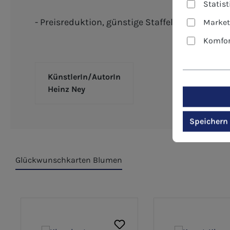
Statis
- Preisreduktion, günstige Staffelpreise - ide
Market
Komfor
KünstlerIn/AutorIn
Heinz Ney
Speichern
Glückwunschkarten Blumen
Produktgalerie überspringen