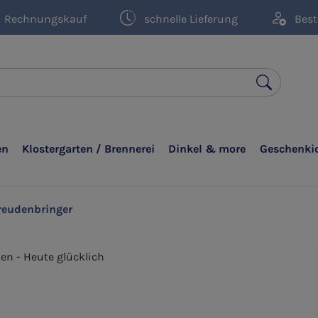
Rechnungskauf
schnelle Lieferung
Best
en
Klostergarten / Brennerei
Dinkel & more
Geschenki
reudenbringer