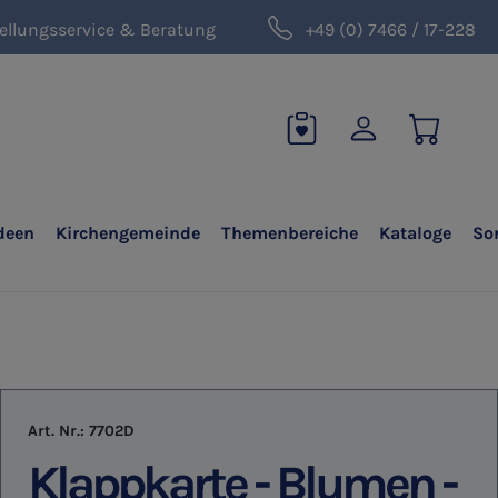
ellungsservice & Beratung
+49 (0) 7466 / 17-228
deen
Kirchengemeinde
Themenbereiche
Kataloge
So
Art. Nr.:
7702D
Klappkarte - Blumen -