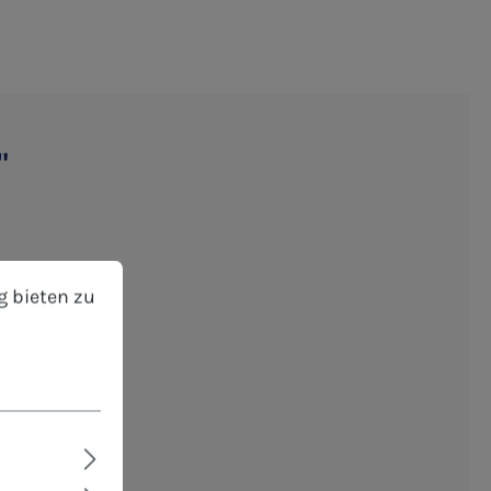
"
bieten zu können.
Mehr Informationen ...
g bieten zu
eibbar
Einzelwünsche
eeignet