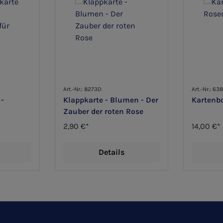
Art.-Nr.: 8273D
Art.-Nr.: 63
 -
Klappkarte - Blumen - Der
Kartenb
Zauber der roten Rose
 Dich
2,90 €*
14,00 €*
Details