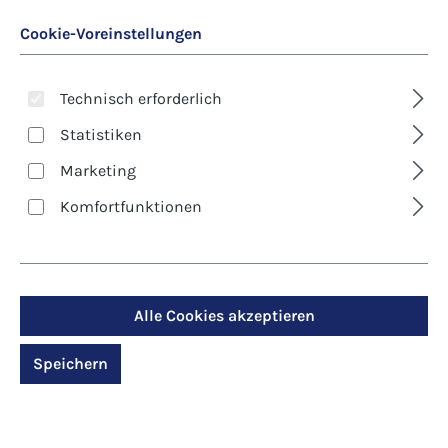
Cookie-Voreinstellungen
Technisch erforderlich
Statistiken
Marketing
Art. Nr.:
8252D
Komfortfunktionen
Klappkarte - Blumen -
Märchenhafter Strauß
Alle Cookies akzeptieren
Regulärer Preis:
2,90 €
Speichern
Preise inkl. MwSt. zzgl. Versandkosten
Produktdetails anzeigen