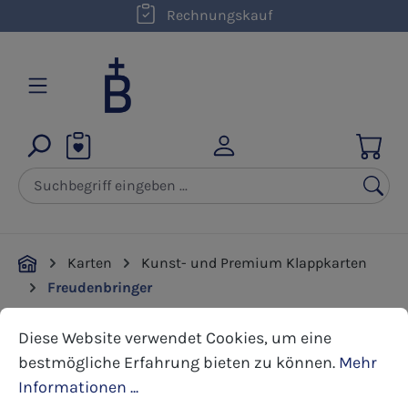
kostenloser Versand innerhalb D ab 50,00 €
Rechnungskauf
Zum Hauptinhalt springen
Karten
Kunst- und Premium Klappkarten
Freudenbringer
Cookie-Voreinstellungen
Diese Website verwendet Cookies, um eine bestmöglic
Diese Website verwendet Cookies, um eine
Bildergalerie überspringen
bestmögliche Erfahrung bieten zu können.
Mehr
Informationen ...