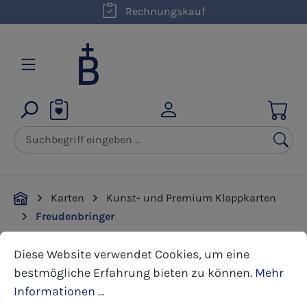
kostenloser Versand innerhalb D ab 50,00 €
Rechnungskauf
Zum Hauptinhalt springen
Karten
Kunst- und Premium Klappkarten
Freudenbringer
Cookie-Voreinstellungen
Diese Website verwendet Cookies, um eine bestmöglic
Diese Website verwendet Cookies, um eine
Bildergalerie überspringen
bestmögliche Erfahrung bieten zu können.
Mehr
Informationen ...