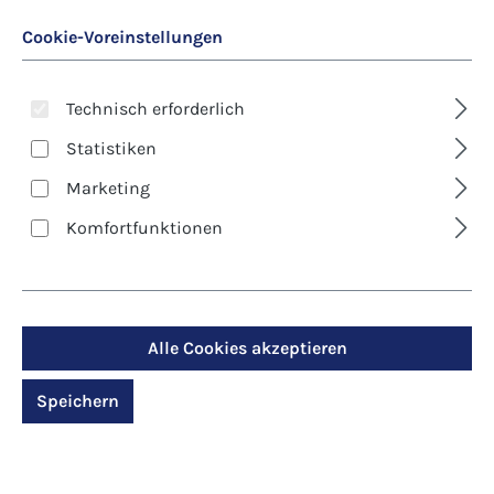
Cookie-Voreinstellungen
Technisch erforderlich
Statistiken
Marketing
Art. Nr.:
8294D
Komfortfunktionen
Klappkarte - Blumen -
Ringelblume
Alle Cookies akzeptieren
Regulärer Preis:
2,90 €
Speichern
Preise inkl. MwSt. zzgl. Versandkosten
Produktdetails anzeigen