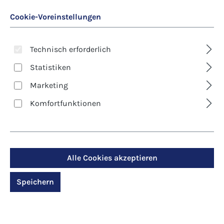
Cookie-Voreinstellungen
Technisch erforderlich
Statistiken
Marketing
Art. Nr.:
8426D
Komfortfunktionen
Klappkarte - Blumen -
Strauß der Freude
Alle Cookies akzeptieren
Regulärer Preis:
2,90 €
Speichern
Preise inkl. MwSt. zzgl. Versandkosten
Produktdetails anzeigen