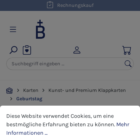
kostenloser Versand innerhalb D ab 50,00 €
Rechnungskauf
Zum Hauptinhalt springen
Karten
Kunst- und Premium Klappkarten
Geburtstag
Cookie-Voreinstellungen
Diese Website verwendet Cookies, um eine bestmöglic
Diese Website verwendet Cookies, um eine
Bildergalerie überspringen
bestmögliche Erfahrung bieten zu können.
Mehr
Informationen ...