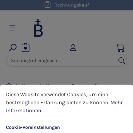
kostenloser Versand innerhalb D ab 50,00 €
Rechnungskauf
Zum Hauptinhalt springen
Karten
Kunst- und Premium Klappkarten
Cookie-Voreinstellungen
Diese Website verwendet Cookies, um eine bestmöglic
Firmung
Diese Website verwendet Cookies, um eine
bestmögliche Erfahrung bieten zu können.
Mehr
Informationen ...
Bildergalerie überspringen
Cookie-Voreinstellungen