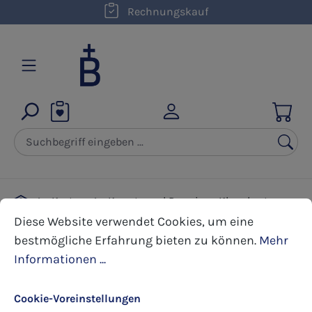
kostenloser Versand innerhalb D ab 50,00 €
Rechnungskauf
Zum Hauptinhalt springen
Karten
Kunst- und Premium Klappkarten
Cookie-Voreinstellungen
Diese Website verwendet Cookies, um eine bestmöglic
Diakonenweihe
Diese Website verwendet Cookies, um eine
bestmögliche Erfahrung bieten zu können.
Mehr
Informationen ...
Bildergalerie überspringen
Cookie-Voreinstellungen