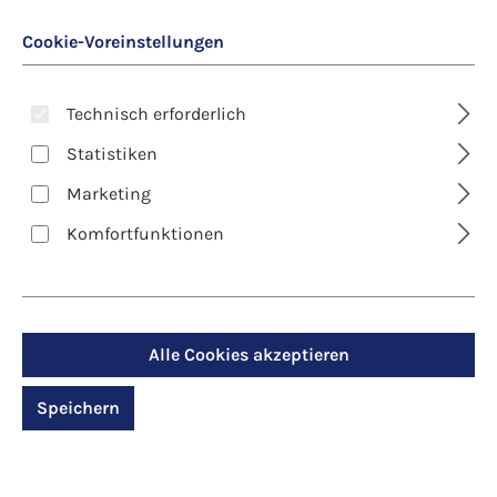
Cookie-Voreinstellungen
Technisch erforderlich
Statistiken
Marketing
Art. Nr.:
8282D
Komfortfunktionen
Klappkarte - Engel -
Der Engel, der Nähe
bringt
Alle Cookies akzeptieren
Speichern
Regulärer Preis:
2,90 €
Preise inkl. MwSt. zzgl. Versandkosten