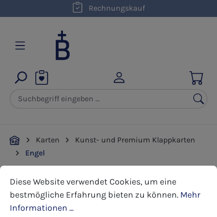
kostenloser Versand innerhalb D ab 50,00 €
Rechnungskauf
Zum Hauptinhalt springen
Karten
Kunst- und Premium Klappkarten
Engel
Cookie-Voreinstellungen
Diese Website verwendet Cookies, um eine bestmöglic
Diese Website verwendet Cookies, um eine
Bildergalerie überspringen
bestmögliche Erfahrung bieten zu können.
Mehr
Informationen ...