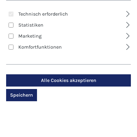
Technisch erforderlich
Statistiken
Marketing
Komfortfunktionen
Art. Nr.:
7342D
Klappkarte -
Alle Cookies akzeptieren
Erhellendes Licht
Speichern
Regulärer Preis:
2,90 €
Preise inkl. MwSt. zzgl. Versandkosten
Produktdetails anzeigen