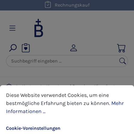
kostenloser Versand innerhalb D ab 50,00 €
Rechnungskauf
Zum Hauptinhalt springen
Karten
Kunst- und Premium Klappkarten
Cookie-Voreinstellungen
Diese Website verwendet Cookies, um eine bestmöglic
Firmung
Diese Website verwendet Cookies, um eine
bestmögliche Erfahrung bieten zu können.
Mehr
Informationen ...
Bildergalerie überspringen
Cookie-Voreinstellungen