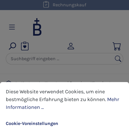
kostenloser Versand innerhalb D ab 50,00 €
Rechnungskauf
Zum Hauptinhalt springen
Karten
Kunst- und Premium Klappkarten
Cookie-Voreinstellungen
Diese Website verwendet Cookies, um eine bestmöglic
Firmung
Diese Website verwendet Cookies, um eine
bestmögliche Erfahrung bieten zu können.
Mehr
Informationen ...
Bildergalerie überspringen
Cookie-Voreinstellungen