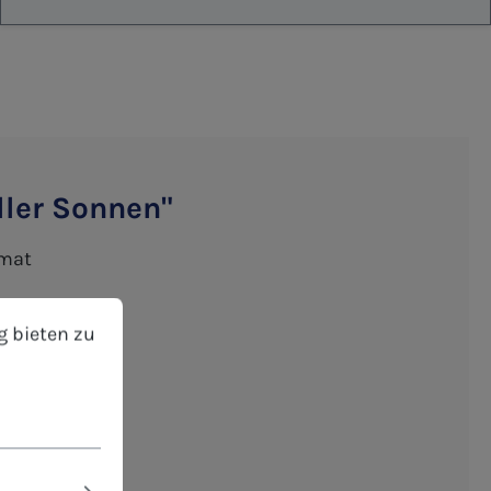
ller Sonnen"
rmat
bieten zu können.
Mehr Informationen ...
g bieten zu
eibbar
Einzelwünsche