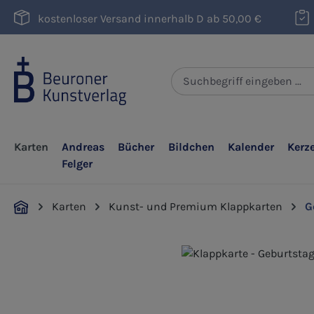
m Hauptinhalt springen
Zur Suche springen
Zur Hauptnavigation springen
kostenloser Versand innerhalb D ab 50,00 €
Karten
Andreas
Bücher
Bildchen
Kalender
Kerz
Felger
Karten
Kunst- und Premium Klappkarten
G
Bildergalerie überspringen