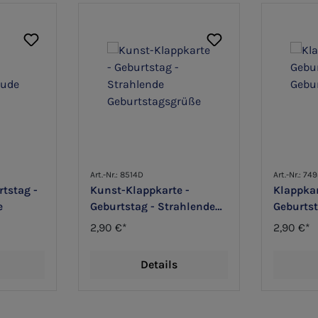
Art.-Nr.: 8514D
Art.-Nr.: 74
rtstag -
Kunst-Klappkarte -
Klappkar
e
Geburtstag - Strahlende
Geburts
Geburtstagsgrüße
2,90 €*
2,90 €*
Details