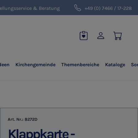
ellungsservice & Beratung
+49 (0) 7466 / 17-228
deen
Kirchengemeinde
Themenbereiche
Kataloge
So
Art. Nr.:
8272D
Klappkarte -