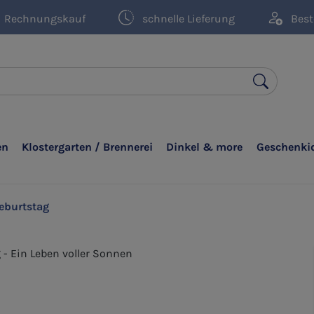
Rechnungskauf
schnelle Lieferung
Best
en
Klostergarten / Brennerei
Dinkel & more
Geschenki
eburtstag