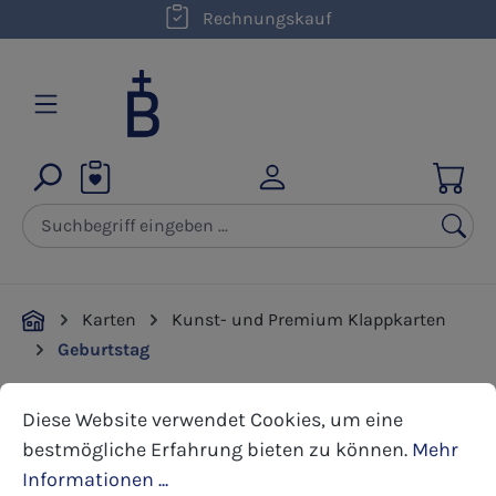
kostenloser Versand innerhalb D ab 50,00 €
Rechnungskauf
Zum Hauptinhalt springen
Karten
Kunst- und Premium Klappkarten
Geburtstag
Cookie-Voreinstellungen
Diese Website verwendet Cookies, um eine bestmöglic
Diese Website verwendet Cookies, um eine
Bildergalerie überspringen
bestmögliche Erfahrung bieten zu können.
Mehr
Informationen ...