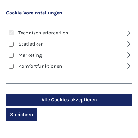
Cookie-Voreinstellungen
Technisch erforderlich
Statistiken
Marketing
Art. Nr.:
7810D
Komfortfunktionen
Klappkarte -
Geburtstag - So viele
Blumen - so viele
Alle Cookies akzeptieren
Jahre
Speichern
Regulärer Preis:
2,90 €